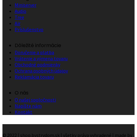
Miniserver
Audio
Tree
Air
Príslušenstvo
Dôležité informácie
Doručenie a platba
Vrátenie a výmena tovaru
Obchodné podmienky
Ochrana osobných údajov
Reklamácia tovaru
O nás
O našej spoločnosti
Napíšte nám
Kontakt
© 2022 | shop.bystrydom.sk | všetky práva vyhradené | made by