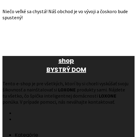
Niečo veľké sa chystá! Náš obchod je vo vývoji a čoskoro bude
spustený!
shop
BYSTRÝ DOM
Tento e-shop je pre všetkých, ktorí by si chceli vyskúšať svoju
šikovnosť a nainštalovať si
LOXONE
produkty sami. Nájdete
tu všetko, čo špička inteligentnej domácnosti
LOXONE
ponúka. V prípade pomoci, nás neváhajte kontaktovať.
Kategórie