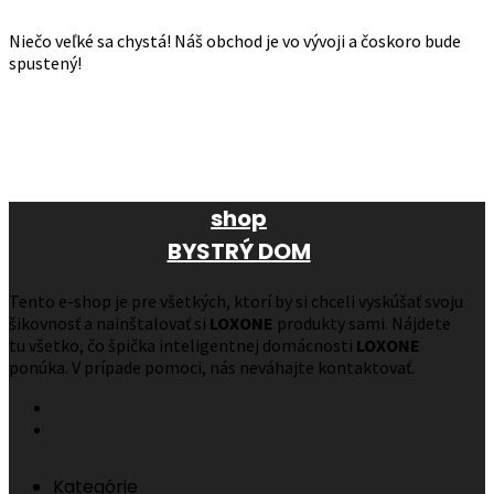
Niečo veľké sa chystá! Náš obchod je vo vývoji a čoskoro bude
spustený!
shop
BYSTRÝ DOM
Tento e-shop je pre všetkých, ktorí by si chceli vyskúšať svoju
šikovnosť a nainštalovať si
LOXONE
produkty sami. Nájdete
tu všetko, čo špička inteligentnej domácnosti
LOXONE
ponúka. V prípade pomoci, nás neváhajte kontaktovať.
Kategórie