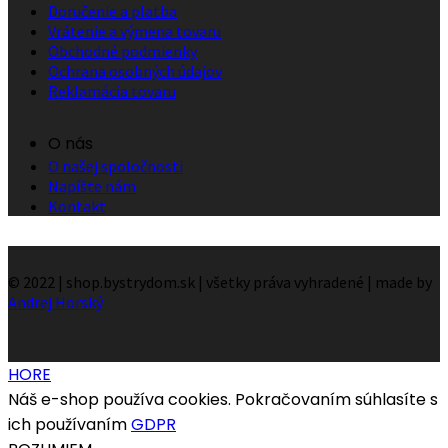
Doručenie a platba
Vrátenie a výmena tovaru
Obchodné podmienky
Ochrana osobných údajov
Reklamácia tovaru
O nás
O našej spoločnosti
Napíšte nám
Kontakt
© 2022 | shop.bystrydom.sk | všetky práva vyhradené | made by
Andrej Horský
HORE
Náš e-shop používa cookies. Pokračovaním súhlasíte s
ich používaním
GDPR