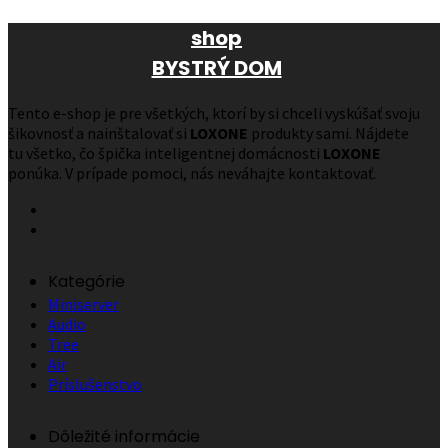
shop
BYSTRÝ DOM
Tento e-shop je pre všetkých, ktorí by si chceli vyskúšať svoju
šikovnosť a nainštalovať si
LOXONE
produkty sami. Nájdete
tu všetko, čo špička inteligentnej domácnosti
LOXONE
ponúka. V prípade pomoci, nás neváhajte kontaktovať.
Kategórie
Miniserver
Audio
Tree
Air
Príslušenstvo
Dôležité informácie