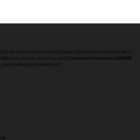
ch, ktorí by si chceli vyskúšať svoju šikovnosť a nainštalovať si
ájdete tu všetko, čo špička inteligentnej domácnosti
LOXONE
, nás neváhajte kontaktovať.
cie