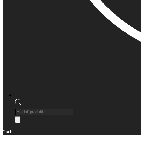
Products
search
Cart