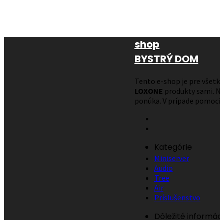
shop
BYSTRÝ DOM
Tento e-shop je pre všetký
LOXONE
produkty sami. N
ponúka. V prípade pomoci
Kategórie
Miniserver
Audio
Tree
Air
Príslušenstvo
Dôležité informá