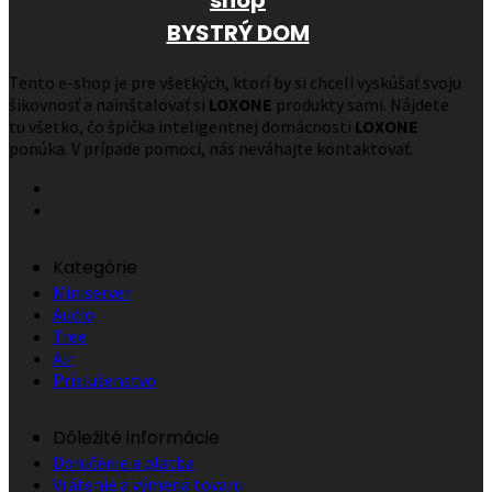
BYSTRÝ DOM
Tento e-shop je pre všetkých, ktorí by si chceli vyskúšať svoju
šikovnosť a nainštalovať si
LOXONE
produkty sami. Nájdete
tu všetko, čo špička inteligentnej domácnosti
LOXONE
ponúka. V prípade pomoci, nás neváhajte kontaktovať.
Kategórie
Miniserver
Audio
Tree
Air
Príslušenstvo
Dôležité informácie
Doručenie a platba
Vrátenie a výmena tovaru