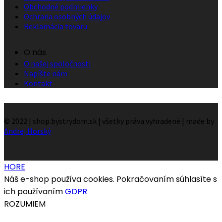
Obchodné podmienky
Ochrana osobných údajov
Reklamácia tovaru
O nás
O našej spoločnosti
Napíšte nám
Kontakt
© 2022 | shop.bystrydom.sk | všetky práva vyhradené | made by
Andrej Horský
HORE
Náš e-shop používa cookies. Pokračovaním súhlasíte s
ich používaním
GDPR
ROZUMIEM