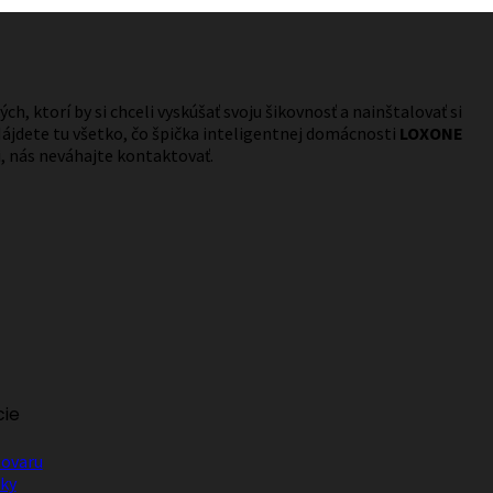
ch, ktorí by si chceli vyskúšať svoju šikovnosť a nainštalovať si
ájdete tu všetko, čo špička inteligentnej domácnosti
LOXONE
, nás neváhajte kontaktovať.
cie
tovaru
ky