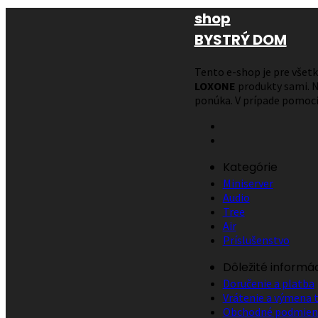
shop
BYSTRÝ DOM
Tento e-shop je pre všetký
LOXONE
produkty sami. N
ponúka. V prípade pomoci
Kategórie
Miniserver
Audio
Tree
Air
Príslušenstvo
Dôležité informá
Doručenie a platba
Vrátenie a výmena 
Obchodné podmien